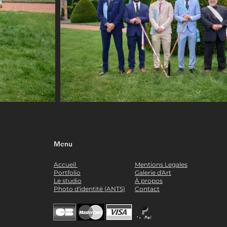
Menu
Accueil
Mentions Legales
Portfolio
Galerie d'Art
Le studio
À propos
Photo d'identité (ANTS)
Contact