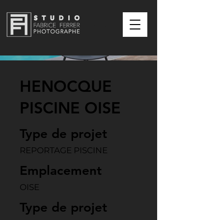
HENOCQUE
PISCINE OISE
Type de projet
REPORTAGE PISCINE
Emplacement
OISE
Type de projet