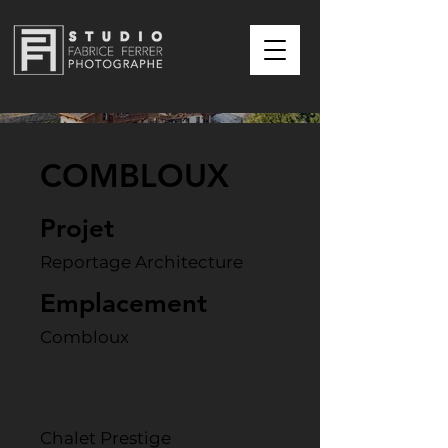
COMBLOUX
Projet
Reportage Architecture
Emplacement
Combloux
Chalet Prestige