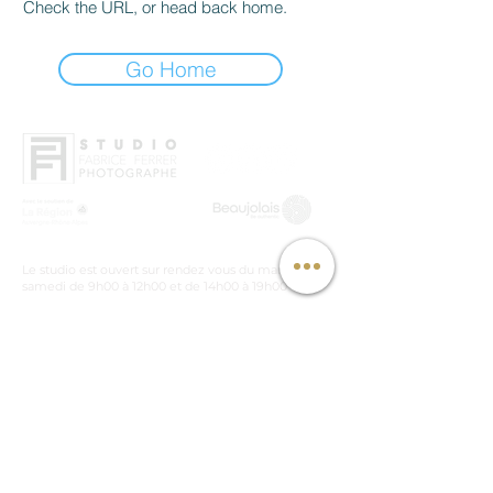
Check the URL, or head back home.
Go Home
Le studio est ouvert sur rendez vous du mardi au
samedi de 9h00 à 12h00 et de 14h00 à 19h00
Photographe professionnel basé à Beaujeu, intervenant
à Lyon, Mâcon et partout en France pour vos projets
industriels, architecturaux et corporate.
Menu
Accueil
Mentions Legales
Mentions Légales
Portfolio
Galerie d'Art
Conditions générales de
Le studio
À propos
ventes
Photo
Contact
d'identité