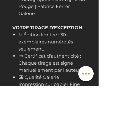
Rouge | Fabrice Ferrer
Galerie
VOTRE TIRAGE D'EXCEPTION
✨ Édition limitée : 30
exemplaires numérotés
seulement.
📜 Certificat d'authenticité :
Chaque tirage est signé
manuellement par l'auteur.
🖼️ Qualité Galerie :
Impression sur papier Fine
Art haut de gamme,
sélectionné pour sa
restitution des contrastes et
de la brillance.
📐 Format de départ : 30x30
cm (Format carré).