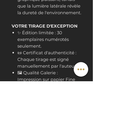
que la lumière latérale révèle
la dureté de l'environnement.
VOTRE TIRAGE D'EXCEPTION
✨ Édition limitée : 30
exemplaires numérotés
seulement.
📜 Certificat d'authenticité :
Chaque tirage est signé
manuellement par l'auteur.
🖼️ Qualité Galerie :
Impression sur papier Fine
Art haut de gamme,
sélectionné pour sa
restitution des contrastes et
de la brillance.
📐 Format de départ : 30x30
cm (Format carré).