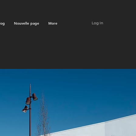
log
Nouvelle page
More
Log In