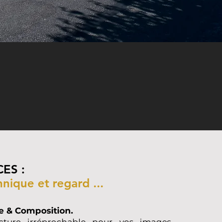
ES :
nique et regard ...
e & Composition.
ucture irréprochable pour vos images