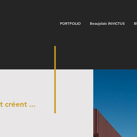
PORTFOLIO
Beaujolais INVICTUS
B
t créent ...