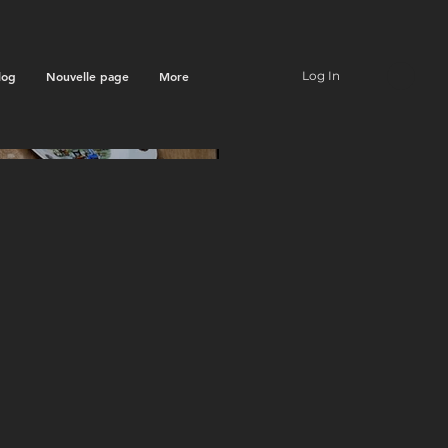
log
Nouvelle page
More
Log In