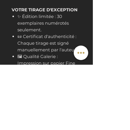
VOTRE TIRAGE D'EXCEPTION
✨ Édition limitée : 30
exemplaires numérotés
seulement.
📜 Certificat d'authenticité :
Chaque tirage est signé
manuellement par l'auteur.
🖼️ Qualité Galerie :
Impression sur papier Fine
Art haut de gamme,
sélectionné pour sa capacité
à restituer les micro-détails
des textures végétales.
📐 Format de départ : A4
Storytelling
Eau de Vie : Le
Valeurs