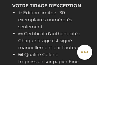
VOTRE TIRAGE D'EXCEPTION
✨ Édition limitée : 30
exemplaires numérotés
seulement.
📜 Certificat d'authenticité :
Chaque tirage est signé
manuellement par l'auteur.
🖼️ Qualité Galerie :
Impression sur papier Fine
Art haut de gamme,
sélectionné pour sa capacité
à restituer les micro-détails
des textures végétales.
📐 Format de départ : A4
Storytelling
Le Collier : La constellation
Valeurs
du cuvage