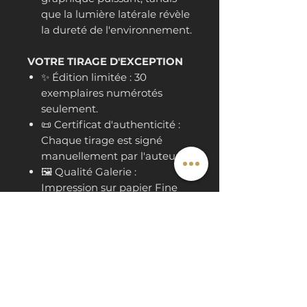
que la lumière latérale révèle
la dureté de l'environnement.
VOTRE TIRAGE D'EXCEPTION
✨ Édition limitée : 30
exemplaires numérotés
seulement.
📜 Certificat d'authenticité :
Chaque tirage est signé
manuellement par l'auteur.
🖼️ Qualité Galerie :
Impression sur papier Fine
Art haut de gamme,
sélectionné pour sa
restitution des contrastes et
de la brillance.
📐 Format de départ : 30x30
cm (Format carré).