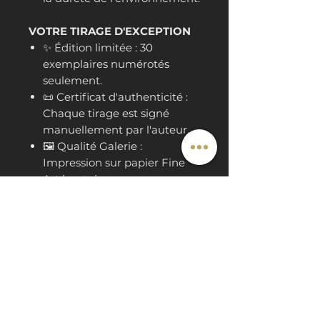
VOTRE TIRAGE D'EXCEPTION
✨ Édition limitée : 30
exemplaires numérotés
seulement.
📜 Certificat d'authenticité :
Chaque tirage est signé
manuellement par l'auteur.
🖼️ Qualité Galerie :
Impression sur papier Fine
Art haut de gamme,
sélectionné pour sa
restitution des contrastes et
de la brillance.
📐 Format de départ : 30x30
cm (Format carré).
Storytelling