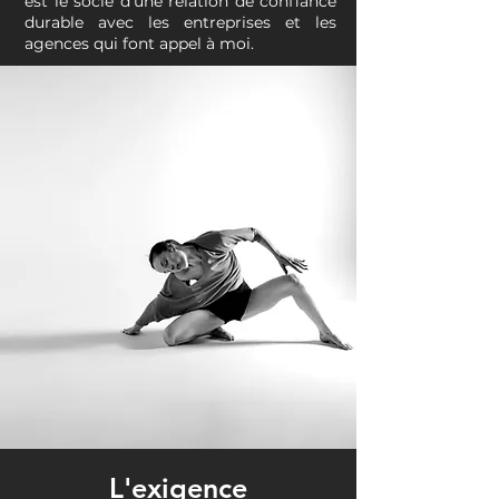
est le socle d'une relation de confiance
durable avec les entreprises et les
agences qui font appel à moi.
L'exigence