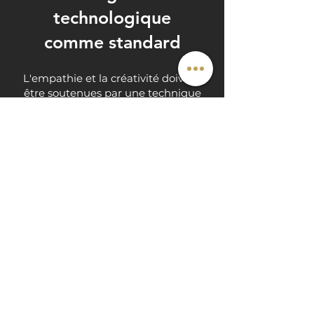
technologique
comme standard
L'empathie et la créativité doivent
être soutenues par une technique
irréprochable.
C'est pourquoi je déploie un flux de
travail de la plus haute exigence. >
Travaillant en format numérique très
haute définition et en tant qu'expert
agréé Capture One, je garantis à mes
clients des fichiers d'une qualité
absolue, prêts à être exploités sur tous
les supports.
Que nous soyons sur un chantier en
région Auvergne-Rhône-Alpes, dans
une usine à Bordeaux, ou connectés à
distance pour un shooting dans mon
studio à Beaujeu, l'excellence reste la