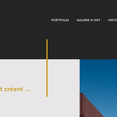
PORTFOLIO
GALERIE D'ART
HIST
t créent ...