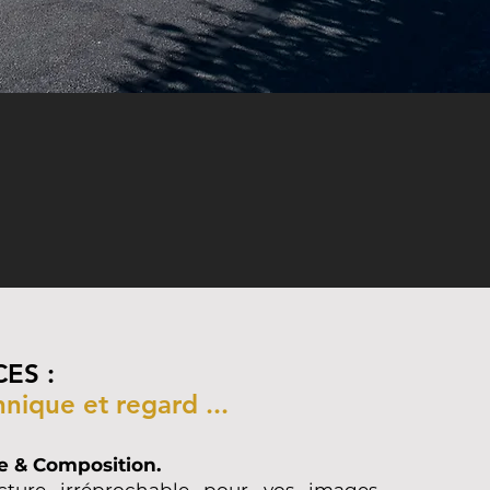
ES :
nique et regard ...
e & Composition.
ucture irréprochable pour vos images