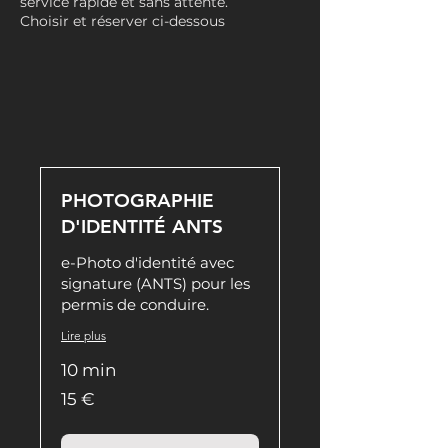
service rapide et sans attente.
Choisir et réserver ci-dessous
PHOTOGRAPHIE
D'IDENTITÉ ANTS
e-Photo d'identité avec
signature (ANTS) pour les
permis de conduire.
Lire plus
10 min
15
15 €
euros