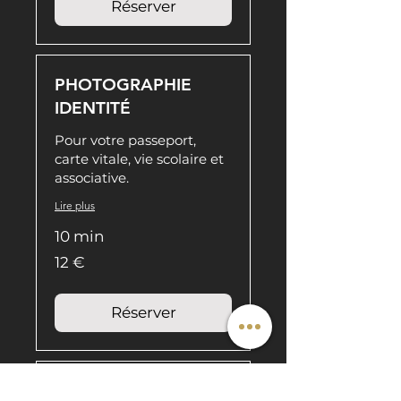
Réserver
PHOTOGRAPHIE
IDENTITÉ
Pour votre passeport,
carte vitale, vie scolaire et
associative.
Lire plus
10 min
12
12 €
euros
Réserver
PHOTOGRAPHIE