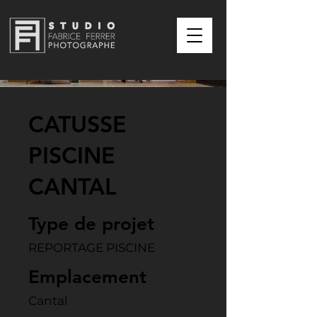
CATUSSE
PISCINE
CANTAL
Type de projet
REPORTAGE PISCINE
Emplacement
Cantal