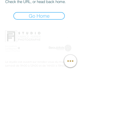
Check the URL, or head back home.
Go Home
Le studio est ouvert sur rendez vous du mardi au
samedi de 9h00 à 12h00 et de 14h00 à 19h00
Photographe professionnel basé à Beaujeu, intervenant
à Lyon, Mâcon et partout en France pour vos projets
industriels, architecturaux et corporate.
Menu
Accueil
Mentions Legales
Mentions Légales
Portfolio
Galerie d'Art
Conditions générales de
Le studio
À propos
ventes
Photo
Contact
d'identité