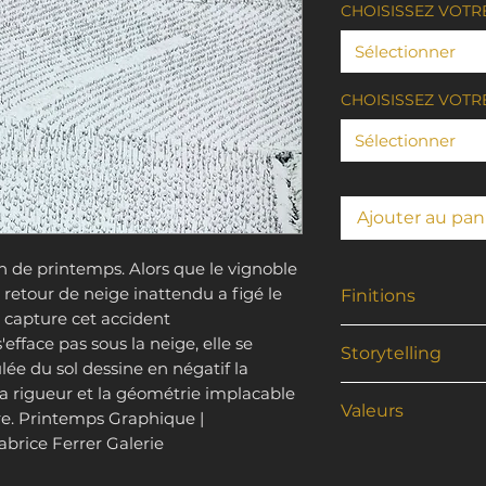
CHOISISSEZ VOTR
Sélectionner
CHOISISSEZ VOTRE
Sélectionner
Ajouter au pan
n de printemps. Alors que le vignoble
 retour de neige inattendu a figé le
Finitions
capture cet accident
🖼️ 1.
LE LAMINA
efface pas sous la neige, elle se
Storytelling
Minimalisme & 
ée du sol dessine en négatif la
La Techniqu
la rigueur et la géométrie implacable
Il y a des momen
Valeurs
contrecollé à
re. Printemps Graphique |
plus un metteur
bois composi
abrice Ferrer Galerie
chanceux. Ce mati
Œuvre Bicrom
d'épaisseur. U
neige est tombé
tirage réside 